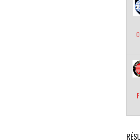
O
F
RÉSU