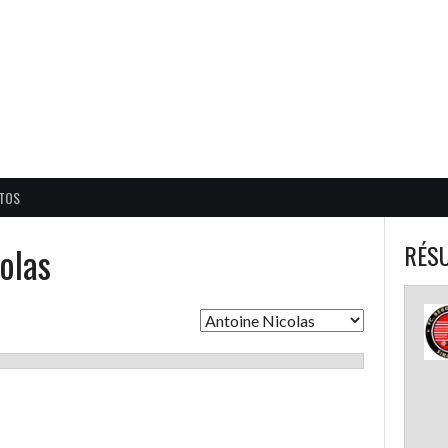
BALL CORPO USACQ
TOS
olas
RÉSU