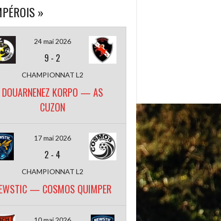
PÉROIS »
24 mai 2026
9
-
2
CHAMPIONNAT L2
DOUARNENEZ KORPO — AS
CUZON
17 mai 2026
2
-
4
CHAMPIONNAT L2
EWSTIC — COSMOS QUIMPER
10 mai 2026