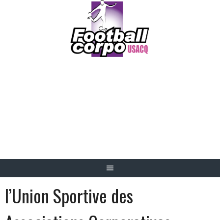
Skip
to
content
FOOTBALL CORPO
USACQ
l’Union Sportive des