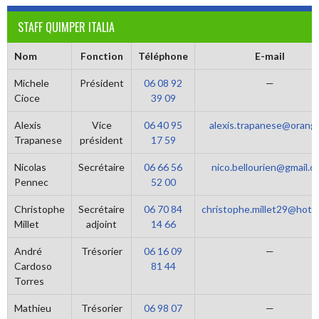
STAFF QUIMPER ITALIA
Nom
Fonction
Téléphone
E-mail
Michele
Président
06 08 92
—
Cioce
39 09
Alexis
Vice
06 40 95
alexis.trapanese@orange
Trapanese
président
17 59
Nicolas
Secrétaire
06 66 56
nico.bellourien@gmail.c
Pennec
52 00
Christophe
Secrétaire
06 70 84
christophe.millet29@hotma
Millet
adjoint
14 66
André
Trésorier
06 16 09
—
Cardoso
81 44
Torres
Mathieu
Trésorier
06 98 07
—