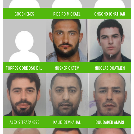
GOGEN ENES
RIBEIRO MICKAEL
ONGONO JONATHAN
TORRES CORDOSO DIEGO
NUSKER OKTEM
NICOLAS COATMEN
ALEXIS TRAPANESE
KALID BEMNAHAL
BOUBAKER AMARI