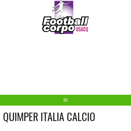
Skip
to
content
FOOTBALL CORPO
USACQ
QUIMPER ITALIA CALCIO