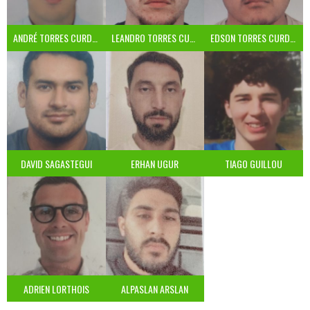
ANDRÉ TORRES CURDOSO
LEANDRO TORRES CURDOSO
EDSON TORRES CURDOSO
DAVID SAGASTEGUI
ERHAN UGUR
TIAGO GUILLOU
ADRIEN LORTHOIS
ALPASLAN ARSLAN