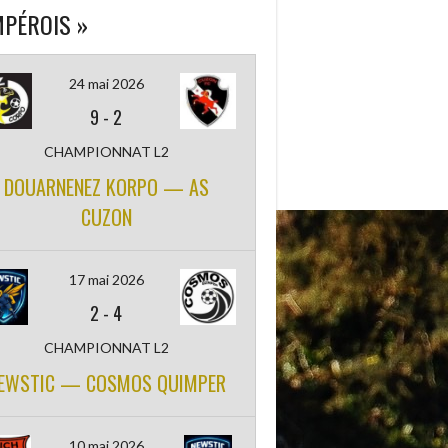
PÉROIS »
24 mai 2026
9
-
2
CHAMPIONNAT L2
DOUARNENEZ KORPO — AS
CUZON
17 mai 2026
2
-
4
CHAMPIONNAT L2
EWSTIC — COSMOS QUIMPER
10 mai 2026