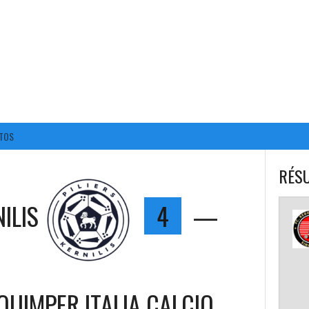
BALL CORPO USACQ
TOS
RÉSU
NILIS
4
—
QUIMPER ITALIA CALCIO