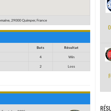
maine, 29000 Quimper, France
O
Buts
Résultat
4
Win
2
Loss
F
RÉSU