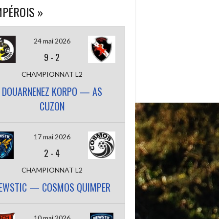
PÉROIS »
24 mai 2026
9
-
2
CHAMPIONNAT L2
DOUARNENEZ KORPO — AS
CUZON
17 mai 2026
2
-
4
CHAMPIONNAT L2
EWSTIC — COSMOS QUIMPER
10 mai 2026