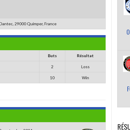
e Dantec, 29000 Quimper, France
O
Buts
Résultat
2
Loss
10
Win
F
RÉSU