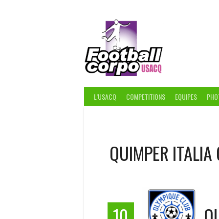
Skip
to
content
FOOT
L’USACQ
COMPETITIONS
EQUIPES
PHO
QUIMPER ITALIA
10
O