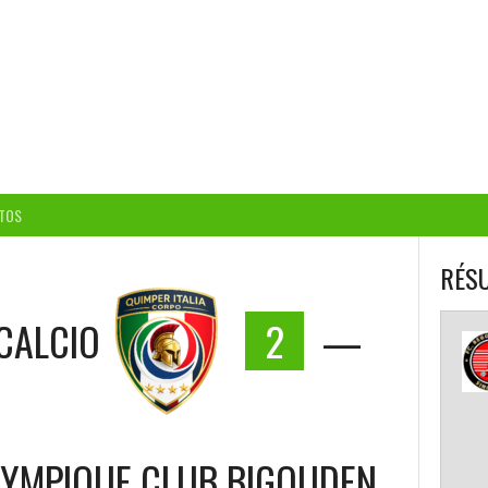
BALL CORPO USACQ
TOS
RÉSU
 CALCIO
2
—
LYMPIQUE CLUB BIGOUDEN