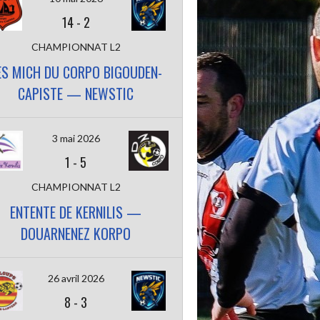
14
-
2
CHAMPIONNAT L2
ES MICH DU CORPO BIGOUDEN-
CAPISTE — NEWSTIC
3 mai 2026
1
-
5
CHAMPIONNAT L2
ENTENTE DE KERNILIS —
DOUARNENEZ KORPO
26 avril 2026
8
-
3