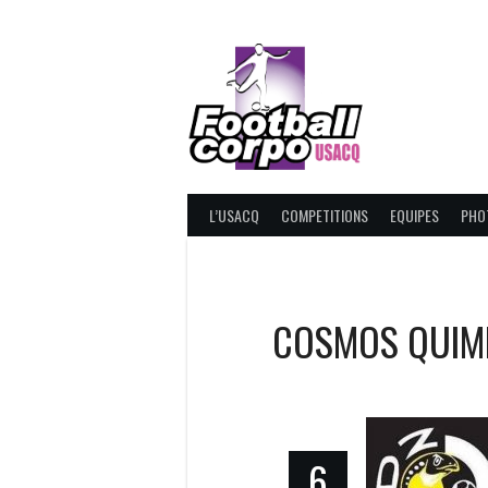
Skip
to
content
FOOT
L’USACQ
COMPETITIONS
EQUIPES
PHO
COSMOS QUIM
6