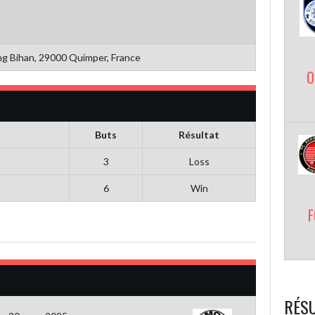
ng Bihan, 29000 Quimper, France
O
Buts
Résultat
3
Loss
6
Win
F
RÉSU