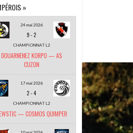
PÉROIS »
24 mai 2026
9
-
2
CHAMPIONNAT L2
DOUARNENEZ KORPO — AS
CUZON
17 mai 2026
2
-
4
CHAMPIONNAT L2
EWSTIC — COSMOS QUIMPER
10 mai 2026