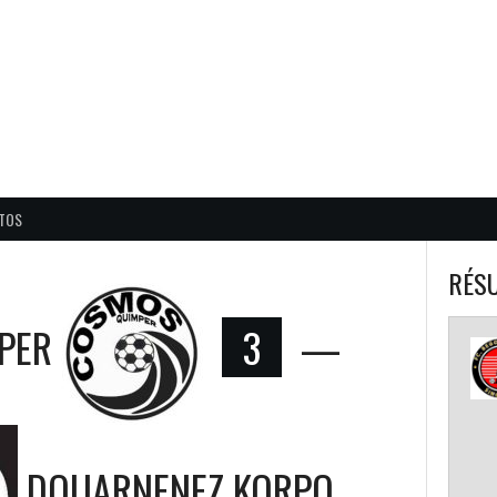
BALL CORPO USACQ
TOS
RÉSU
PER
3
—
DOUARNENEZ KORPO