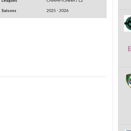
Leagues
CHAMPIONNAT L2
Saisons
2025 - 2026
E