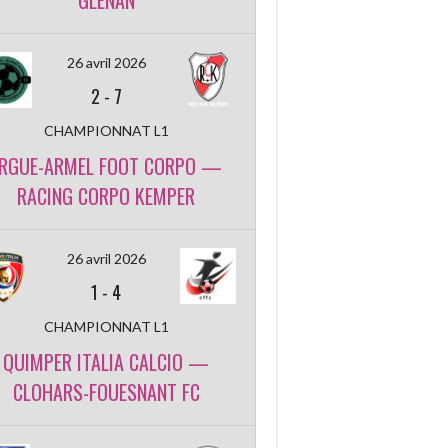
GLENAN
26 avril 2026
2
-
7
CHAMPIONNAT L1
RGUE-ARMEL FOOT CORPO —
RACING CORPO KEMPER
26 avril 2026
1
-
4
CHAMPIONNAT L1
QUIMPER ITALIA CALCIO —
CLOHARS-FOUESNANT FC