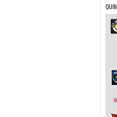
QUIM
N