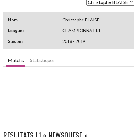
Nom
Christophe BLAISE
Leagues
CHAMPIONNAT L1
Saisons
2018 - 2019
Matchs
Statistiques
RÉSULTATS L1 « NEWSOUEST »