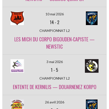
10 mai 2026
14
-
2
CHAMPIONNAT L2
LES MICH DU CORPO BIGOUDEN-CAPISTE —
NEWSTIC
3 mai 2026
1
-
5
CHAMPIONNAT L2
ENTENTE DE KERNILIS — DOUARNENEZ KORPO
26 avril 2026