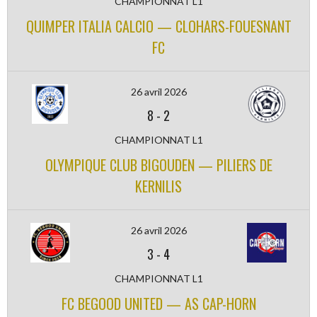
CHAMPIONNAT L1
QUIMPER ITALIA CALCIO — CLOHARS-FOUESNANT
FC
26 avril 2026
8
-
2
CHAMPIONNAT L1
OLYMPIQUE CLUB BIGOUDEN — PILIERS DE
KERNILIS
26 avril 2026
3
-
4
CHAMPIONNAT L1
FC BEGOOD UNITED — AS CAP-HORN