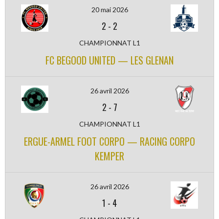
20 mai 2026
2
-
2
CHAMPIONNAT L1
FC BEGOOD UNITED — LES GLENAN
26 avril 2026
2
-
7
CHAMPIONNAT L1
ERGUE-ARMEL FOOT CORPO — RACING CORPO
KEMPER
26 avril 2026
1
-
4