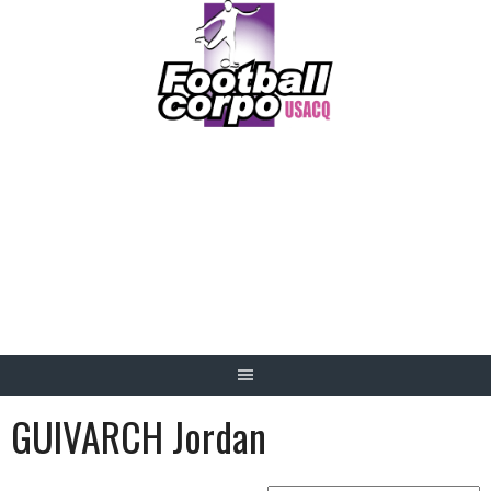
Skip
to
content
FOOTBALL CORPO
USACQ
GUIVARCH Jordan