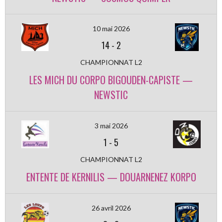
10 mai 2026
14
-
2
CHAMPIONNAT L2
LES MICH DU CORPO BIGOUDEN-CAPISTE —
NEWSTIC
3 mai 2026
1
-
5
CHAMPIONNAT L2
ENTENTE DE KERNILIS — DOUARNENEZ KORPO
26 avril 2026