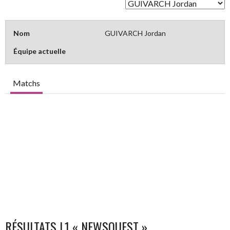
Nom
GUIVARCH Jordan
Équipe actuelle
Matchs
RÉSULTATS L1 « NEWSOUEST »