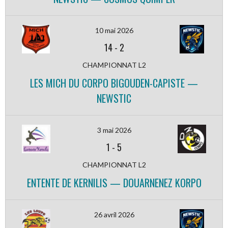
10 mai 2026
14
-
2
CHAMPIONNAT L2
LES MICH DU CORPO BIGOUDEN-CAPISTE —
NEWSTIC
3 mai 2026
1
-
5
CHAMPIONNAT L2
ENTENTE DE KERNILIS — DOUARNENEZ KORPO
26 avril 2026