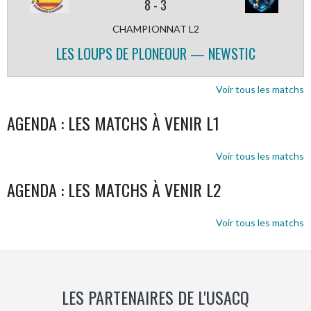
8
-
3
CHAMPIONNAT L2
LES LOUPS DE PLONEOUR — NEWSTIC
Voir tous les matchs
AGENDA : LES MATCHS À VENIR L1
Voir tous les matchs
AGENDA : LES MATCHS À VENIR L2
Voir tous les matchs
LES PARTENAIRES DE L'USACQ