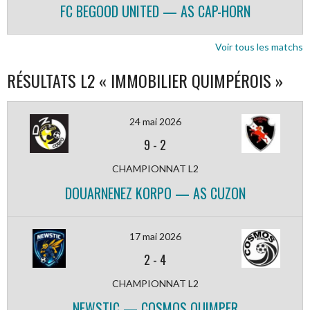
FC BEGOOD UNITED — AS CAP-HORN
Voir tous les matchs
RÉSULTATS L2 « IMMOBILIER QUIMPÉROIS »
24 mai 2026
9
-
2
CHAMPIONNAT L2
DOUARNENEZ KORPO — AS CUZON
17 mai 2026
2
-
4
CHAMPIONNAT L2
NEWSTIC — COSMOS QUIMPER