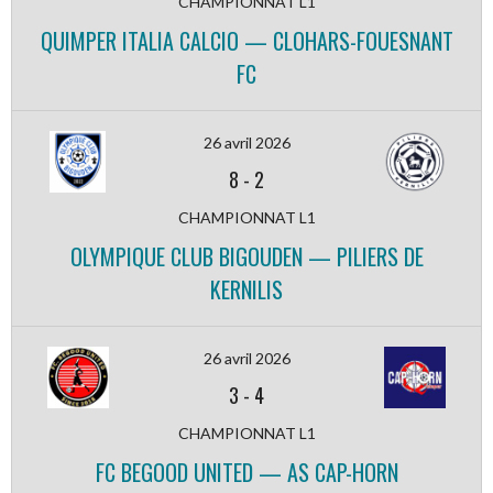
CHAMPIONNAT L1
QUIMPER ITALIA CALCIO — CLOHARS-FOUESNANT
FC
26 avril 2026
8
-
2
CHAMPIONNAT L1
OLYMPIQUE CLUB BIGOUDEN — PILIERS DE
KERNILIS
26 avril 2026
3
-
4
CHAMPIONNAT L1
FC BEGOOD UNITED — AS CAP-HORN