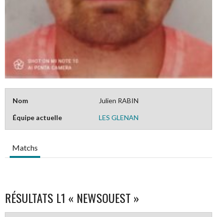
Nom
Julien RABIN
Équipe actuelle
LES GLENAN
Matchs
RÉSULTATS L1 « NEWSOUEST »