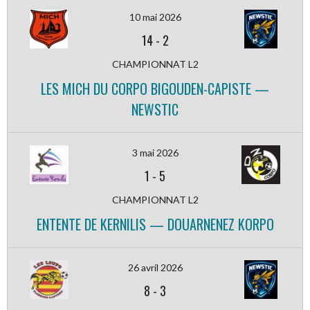
10 mai 2026
14
-
2
CHAMPIONNAT L2
LES MICH DU CORPO BIGOUDEN-CAPISTE —
NEWSTIC
3 mai 2026
1
-
5
CHAMPIONNAT L2
ENTENTE DE KERNILIS — DOUARNENEZ KORPO
26 avril 2026
8
-
3