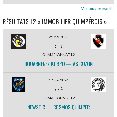
Voir tous les matchs
RÉSULTATS L2 « IMMOBILIER QUIMPÉROIS »
24 mai 2026
9
-
2
CHAMPIONNAT L2
DOUARNENEZ KORPO — AS CUZON
17 mai 2026
2
-
4
CHAMPIONNAT L2
NEWSTIC — COSMOS QUIMPER