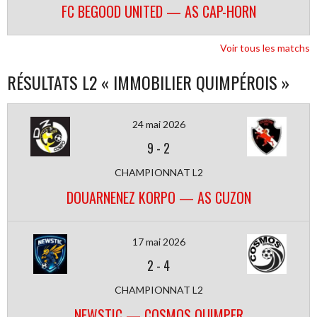
FC BEGOOD UNITED — AS CAP-HORN
Voir tous les matchs
RÉSULTATS L2 « IMMOBILIER QUIMPÉROIS »
24 mai 2026
9
-
2
CHAMPIONNAT L2
DOUARNENEZ KORPO — AS CUZON
17 mai 2026
2
-
4
CHAMPIONNAT L2
NEWSTIC — COSMOS QUIMPER