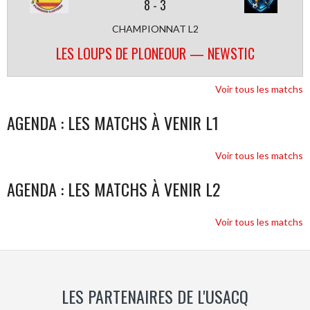
8
-
3
CHAMPIONNAT L2
LES LOUPS DE PLONEOUR — NEWSTIC
Voir tous les matchs
AGENDA : LES MATCHS À VENIR L1
Voir tous les matchs
AGENDA : LES MATCHS À VENIR L2
Voir tous les matchs
LES PARTENAIRES DE L'USACQ