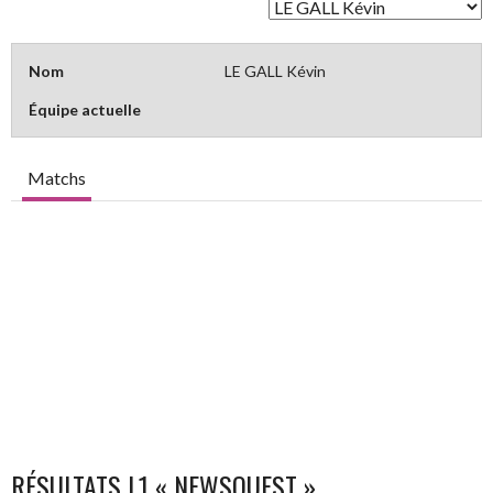
Nom
LE GALL Kévin
Équipe actuelle
Matchs
RÉSULTATS L1 « NEWSOUEST »