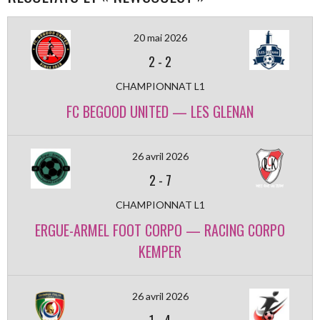
20 mai 2026
2
-
2
CHAMPIONNAT L1
FC BEGOOD UNITED — LES GLENAN
26 avril 2026
2
-
7
CHAMPIONNAT L1
ERGUE-ARMEL FOOT CORPO — RACING CORPO
KEMPER
26 avril 2026