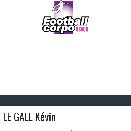
Skip
to
content
FOOTBALL CORPO
USACQ
LE GALL Kévin