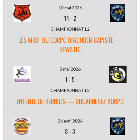
10 mai 2026
14
-
2
CHAMPIONNAT L2
LES MICH DU CORPO BIGOUDEN-CAPISTE —
NEWSTIC
3 mai 2026
1
-
5
CHAMPIONNAT L2
ENTENTE DE KERNILIS — DOUARNENEZ KORPO
26 avril 2026
8
-
3