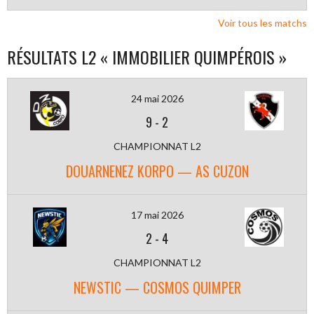
Voir tous les matchs
RÉSULTATS L2 « IMMOBILIER QUIMPÉROIS »
24 mai 2026
9
-
2
CHAMPIONNAT L2
DOUARNENEZ KORPO — AS CUZON
17 mai 2026
2
-
4
CHAMPIONNAT L2
NEWSTIC — COSMOS QUIMPER