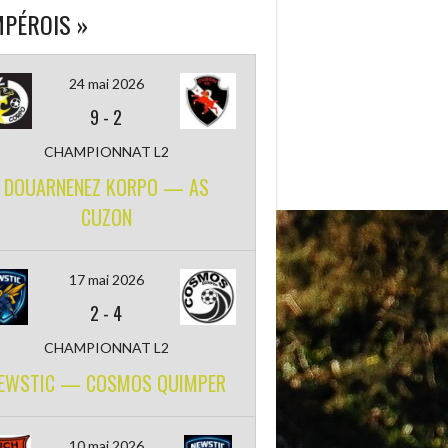
PÉROIS »
24 mai 2026
9
-
2
CHAMPIONNAT L2
DOUARNENEZ KORPO — AS
CUZON
17 mai 2026
2
-
4
CHAMPIONNAT L2
EWSTIC — COSMOS QUIMPER
10 mai 2026