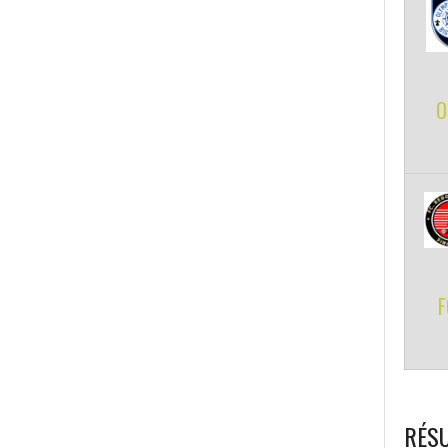
O
F
RÉSU