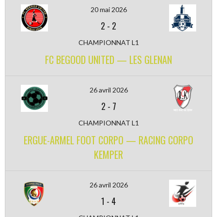
20 mai 2026
2
-
2
CHAMPIONNAT L1
FC BEGOOD UNITED — LES GLENAN
26 avril 2026
2
-
7
CHAMPIONNAT L1
ERGUE-ARMEL FOOT CORPO — RACING CORPO
KEMPER
26 avril 2026
1
-
4