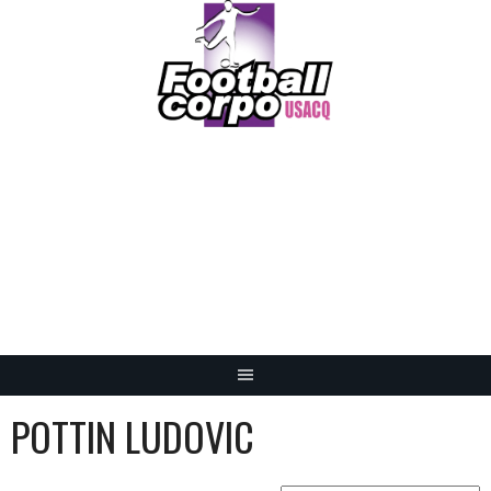
Skip
to
content
FOOTBALL CORPO
USACQ
POTTIN LUDOVIC