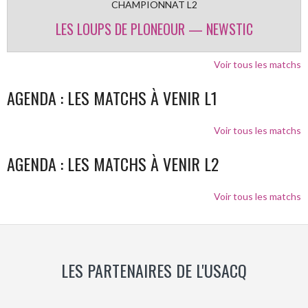
CHAMPIONNAT L2
LES LOUPS DE PLONEOUR — NEWSTIC
Voir tous les matchs
AGENDA : LES MATCHS À VENIR L1
Voir tous les matchs
AGENDA : LES MATCHS À VENIR L2
Voir tous les matchs
LES PARTENAIRES DE L'USACQ