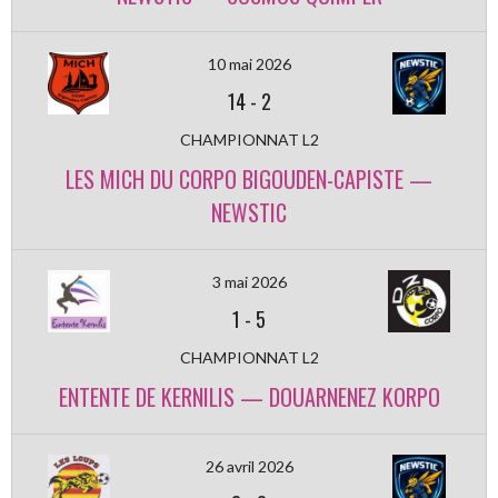
10 mai 2026
14
-
2
CHAMPIONNAT L2
LES MICH DU CORPO BIGOUDEN-CAPISTE —
NEWSTIC
3 mai 2026
1
-
5
CHAMPIONNAT L2
ENTENTE DE KERNILIS — DOUARNENEZ KORPO
26 avril 2026