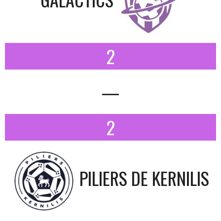
2
—
2
PILIERS DE KERNILIS