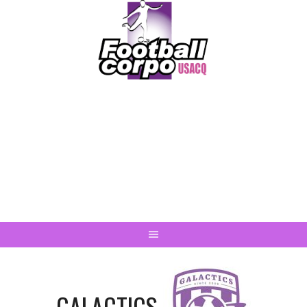
Skip
to
content
FOOTBALL CORPO
USACQ
GALACTICS