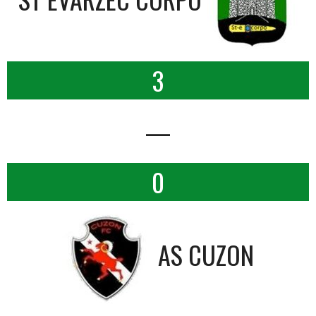
3
—
0
AS CUZON