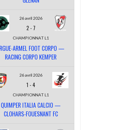
GLENAN
26 avril 2026
2
-
7
CHAMPIONNAT L1
RGUE-ARMEL FOOT CORPO —
RACING CORPO KEMPER
26 avril 2026
1
-
4
CHAMPIONNAT L1
QUIMPER ITALIA CALCIO —
CLOHARS-FOUESNANT FC