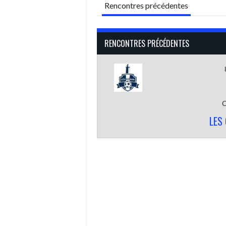
Rencontres précédentes
RENCONTRES PRÉCÉDENTES
LES