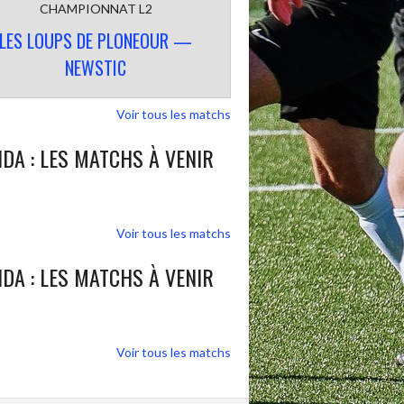
CHAMPIONNAT L2
LES LOUPS DE PLONEOUR —
NEWSTIC
Voir tous les matchs
DA : LES MATCHS À VENIR
Voir tous les matchs
DA : LES MATCHS À VENIR
Voir tous les matchs