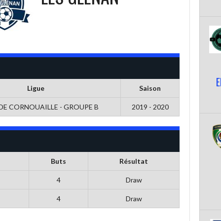
E
Ligue
Saison
DE CORNOUAILLE - GROUPE B
2019 - 2020
Buts
Résultat
4
Draw
4
Draw