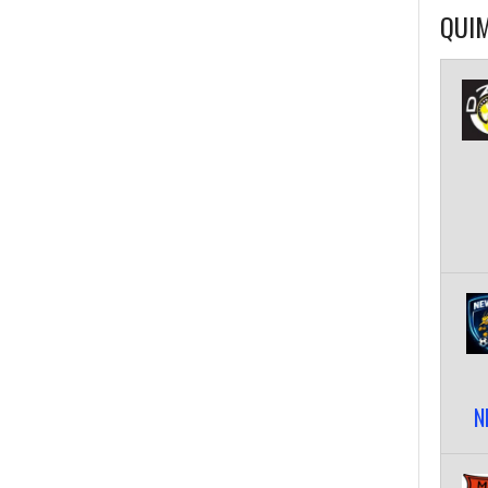
QUIM
N