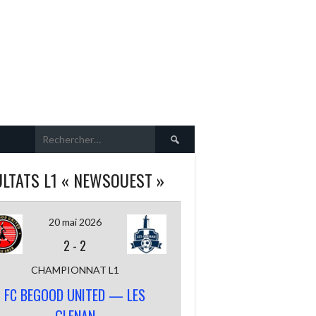
Rechercher :
LTATS L1 « NEWSOUEST »
20 mai 2026
2
-
2
CHAMPIONNAT L1
FC BEGOOD UNITED — LES