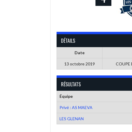
DÉTAILS
Date
13 octobre 2019
COUPE 
RÉSULTATS
Équipe
Privé : AS MAEVA
LES GLENAN