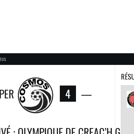
BALL CORPO USACQ
TOS
RÉSU
PER
4
—
IVÉ : OLYMPIQUE DE CREAC’H GWE