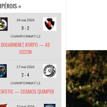
PÉROIS »
24 mai 2026
9
-
2
CHAMPIONNAT L2
DOUARNENEZ KORPO — AS
CUZON
17 mai 2026
2
-
4
CHAMPIONNAT L2
EWSTIC — COSMOS QUIMPER
10 mai 2026