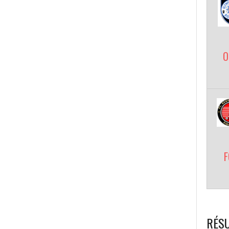
O
F
RÉSU