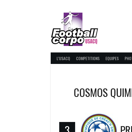
Skip
to
content
FOOT
L’USACQ
COMPETITIONS
EQUIPES
PHO
COSMOS QUIM
3
PR