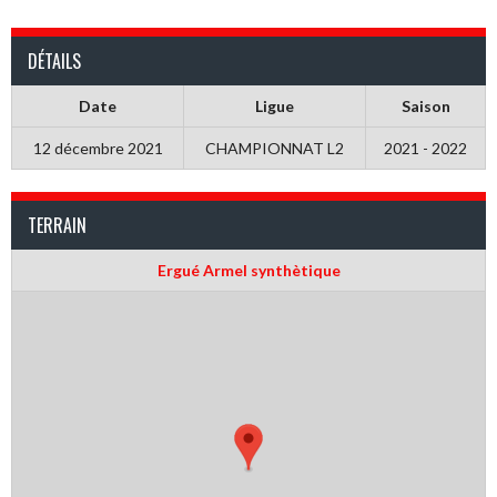
DÉTAILS
Date
Ligue
Saison
12 décembre 2021
CHAMPIONNAT L2
2021 - 2022
TERRAIN
Ergué Armel synthètique