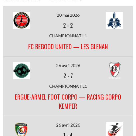
20 mai 2026
2
-
2
CHAMPIONNAT L1
FC BEGOOD UNITED — LES GLENAN
26 avril 2026
2
-
7
CHAMPIONNAT L1
ERGUE-ARMEL FOOT CORPO — RACING CORPO
KEMPER
26 avril 2026
1
-
4