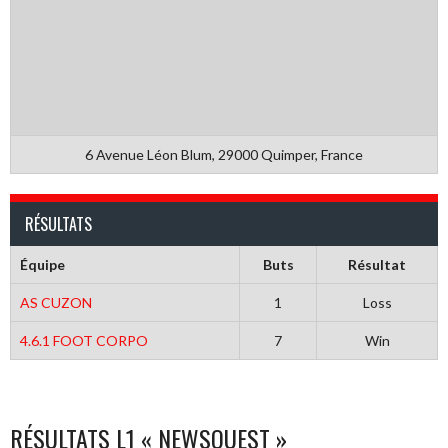
6 Avenue Léon Blum, 29000 Quimper, France
RÉSULTATS
Équipe
Buts
Résultat
AS CUZON
1
Loss
4.6.1 FOOT CORPO
7
Win
RÉSULTATS L1 « NEWSOUEST »