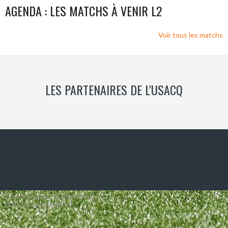
AGENDA : LES MATCHS À VENIR L2
Voir tous les matchs
LES PARTENAIRES DE L'USACQ
© 2026 FOOTBALL CORPO USACQ
DESIGNED BY THEMEBOY