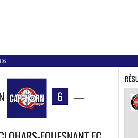
BALL CORPO USACQ
TOS
RÉSU
N
6
—
CLOHARS-FOUESNANT FC