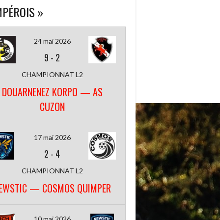
PÉROIS »
24 mai 2026
9
-
2
CHAMPIONNAT L2
DOUARNENEZ KORPO — AS
CUZON
17 mai 2026
2
-
4
CHAMPIONNAT L2
EWSTIC — COSMOS QUIMPER
10 mai 2026