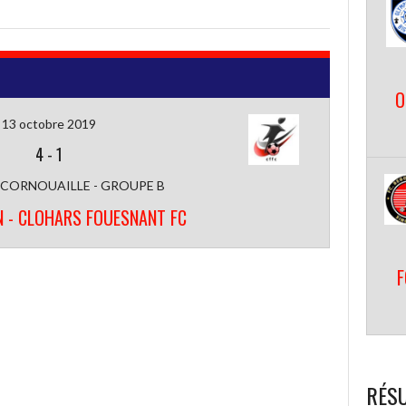
O
13 octobre 2019
4
-
1
 CORNOUAILLE - GROUPE B
N - CLOHARS FOUESNANT FC
F
RÉSU