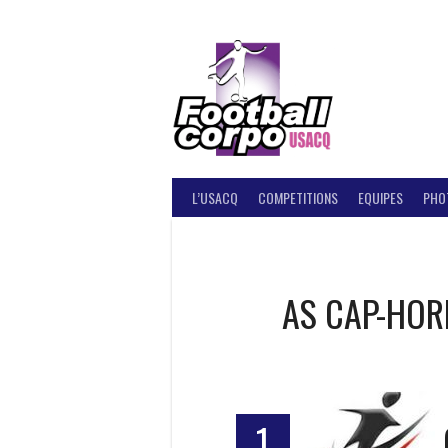
Skip
to
content
FOOT
L’USACQ
COMPETITIONS
EQUIPES
PHO
AS CAP-HOR
1