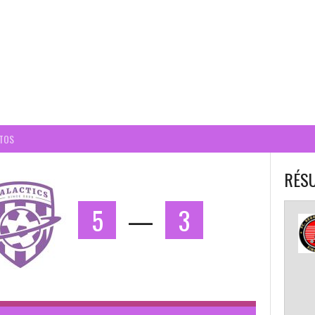
BALL CORPO USACQ
TOS
RÉSU
5
—
3