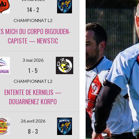
14
-
2
CHAMPIONNAT L2
ES MICH DU CORPO BIGOUDEN-
CAPISTE — NEWSTIC
3 mai 2026
1
-
5
CHAMPIONNAT L2
ENTENTE DE KERNILIS —
DOUARNENEZ KORPO
26 avril 2026
8
-
3