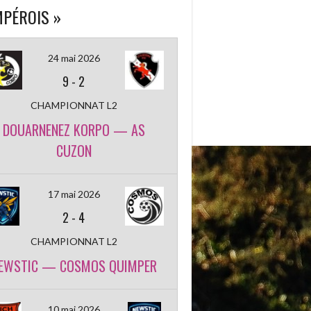
PÉROIS »
24 mai 2026
9
-
2
CHAMPIONNAT L2
DOUARNENEZ KORPO — AS
CUZON
17 mai 2026
2
-
4
CHAMPIONNAT L2
EWSTIC — COSMOS QUIMPER
10 mai 2026