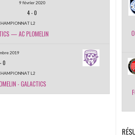
9 février 2020
4
-
0
CHAMPIONNAT L2
O
TICS — AC PLOMELIN
mbre 2019
-
0
CHAMPIONNAT L2
OMELIN - GALACTICS
F
RÉSU