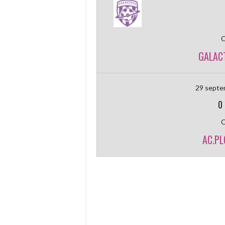
GALAC
29 septe
0
AC.PL