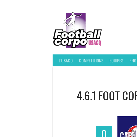
Skip
to
content
FOOT
L’USACQ
COMPETITIONS
EQUIPES
PHO
4.6.1 FOOT CO
0