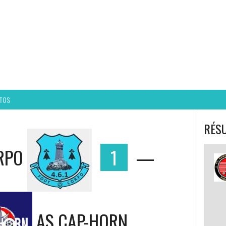
BALL CORPO USACQ
TOS
RÉSU
RPO
1
—
AS CAP-HORN