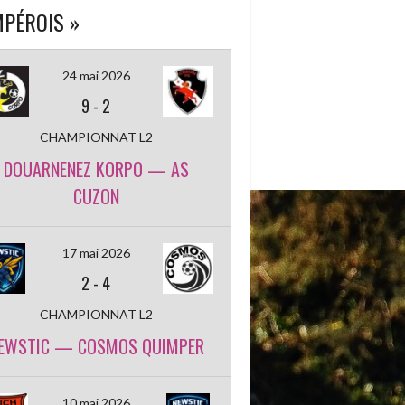
PÉROIS »
24 mai 2026
9
-
2
CHAMPIONNAT L2
DOUARNENEZ KORPO — AS
CUZON
17 mai 2026
2
-
4
CHAMPIONNAT L2
EWSTIC — COSMOS QUIMPER
10 mai 2026