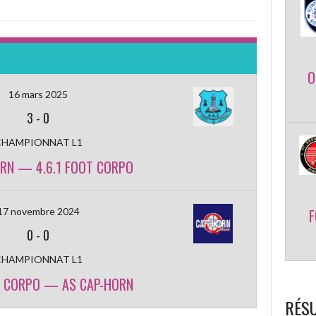
O
16 mars 2025
3
-
0
CHAMPIONNAT L1
RN — 4.6.1 FOOT CORPO
17 novembre 2024
F
0
-
0
CHAMPIONNAT L1
T CORPO — AS CAP-HORN
RÉSU