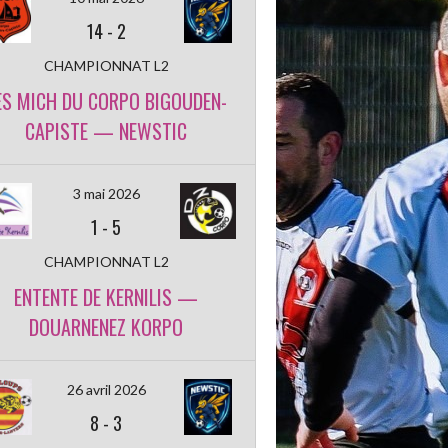
14
-
2
CHAMPIONNAT L2
ES MICH DU CORPO BIGOUDEN-
CAPISTE — NEWSTIC
3 mai 2026
1
-
5
CHAMPIONNAT L2
ENTENTE DE KERNILIS —
DOUARNENEZ KORPO
26 avril 2026
8
-
3