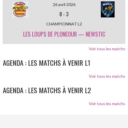
26 avril 2026
8
-
3
CHAMPIONNAT L2
LES LOUPS DE PLONEOUR — NEWSTIC
Voir tous les matchs
AGENDA : LES MATCHS À VENIR L1
Voir tous les matchs
AGENDA : LES MATCHS À VENIR L2
Voir tous les matchs