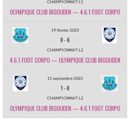
CHAMPIONNAT L1
OLYMPIQUE CLUB BIGOUDEN — 4.6.1 FOOT CORPO
19 février 2023
0
-
6
CHAMPIONNAT L2
4.6.1 FOOT CORPO — OLYMPIQUE CLUB BIGOUDEN
11 septembre 2022
1
-
0
CHAMPIONNAT L2
OLYMPIQUE CLUB BIGOUDEN — 4.6.1 FOOT CORPO