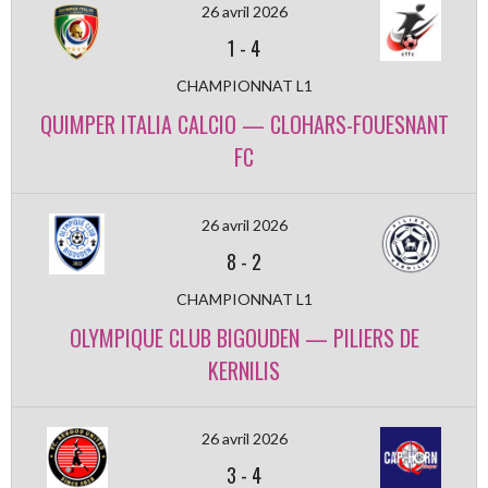
26 avril 2026
1
-
4
CHAMPIONNAT L1
QUIMPER ITALIA CALCIO — CLOHARS-FOUESNANT
FC
26 avril 2026
8
-
2
CHAMPIONNAT L1
OLYMPIQUE CLUB BIGOUDEN — PILIERS DE
KERNILIS
26 avril 2026
3
-
4