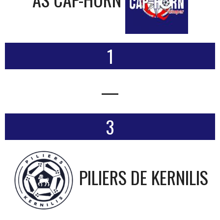
1
—
3
PILIERS DE KERNILIS