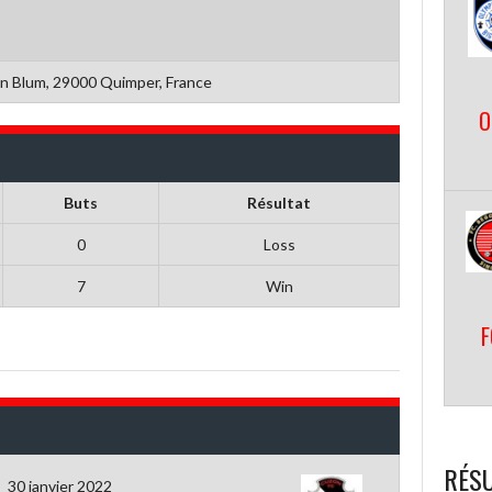
n Blum, 29000 Quimper, France
O
Buts
Résultat
0
Loss
7
Win
F
RÉSU
30 janvier 2022