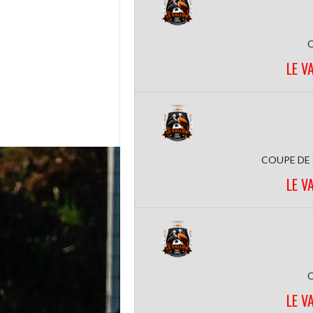
LE V
COUPE DE
LE V
LE V