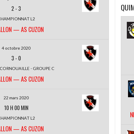
QUIM
2
-
3
CHAMPIONNAT L2
ALLON — AS CUZON
4 octobre 2020
3
-
0
 CORNOUAILLE - GROUPE C
ALLON — AS CUZON
22 mars 2020
10 H 00 MIN
N
CHAMPIONNAT L2
ALLON — AS CUZON