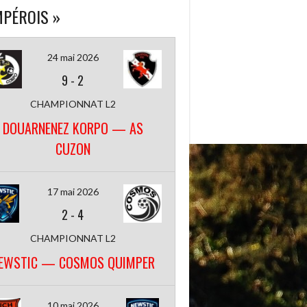
PÉROIS »
24 mai 2026
9
-
2
CHAMPIONNAT L2
DOUARNENEZ KORPO — AS
CUZON
17 mai 2026
2
-
4
CHAMPIONNAT L2
EWSTIC — COSMOS QUIMPER
10 mai 2026