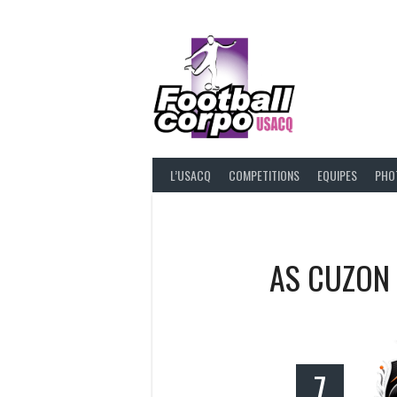
Skip
to
content
FOOT
L’USACQ
COMPETITIONS
EQUIPES
PHO
AS CUZON
7