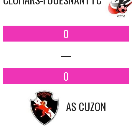
0
—
0
AS CUZON