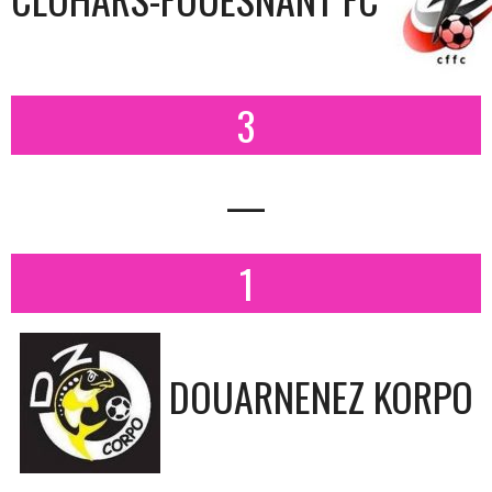
3
—
1
DOUARNENEZ KORPO