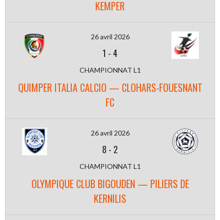
KEMPER
26 avril 2026
1
-
4
CHAMPIONNAT L1
QUIMPER ITALIA CALCIO — CLOHARS-FOUESNANT
FC
26 avril 2026
8
-
2
CHAMPIONNAT L1
OLYMPIQUE CLUB BIGOUDEN — PILIERS DE
KERNILIS