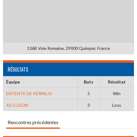
136B Voie Romaine, 29000 Quimper, France
RÉSULTATS
Équipe
Buts
Résultat
ENTENTE DE KERNILIS
5
Win
AS CUZON
3
Loss
Rencontres précédentes