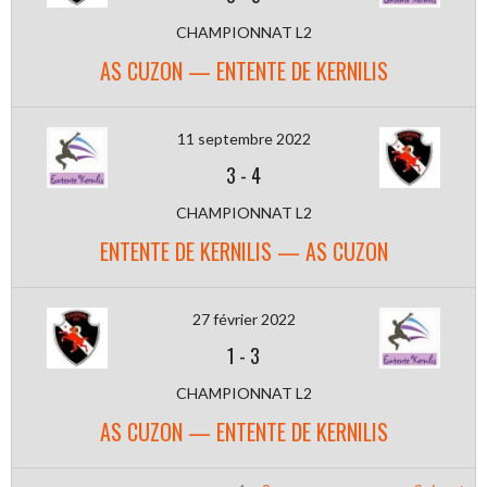
CHAMPIONNAT L2
AS CUZON — ENTENTE DE KERNILIS
11 septembre 2022
3
-
4
CHAMPIONNAT L2
ENTENTE DE KERNILIS — AS CUZON
27 février 2022
1
-
3
CHAMPIONNAT L2
AS CUZON — ENTENTE DE KERNILIS