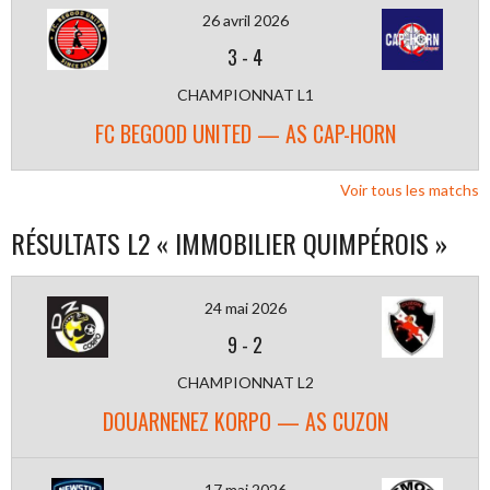
26 avril 2026
3
-
4
CHAMPIONNAT L1
FC BEGOOD UNITED — AS CAP-HORN
Voir tous les matchs
RÉSULTATS L2 « IMMOBILIER QUIMPÉROIS »
24 mai 2026
9
-
2
CHAMPIONNAT L2
DOUARNENEZ KORPO — AS CUZON
17 mai 2026