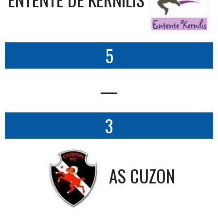
5
—
3
AS CUZON