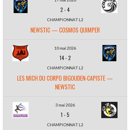
2
-
4
CHAMPIONNAT L2
NEWSTIC — COSMOS QUIMPER
10 mai 2026
14
-
2
CHAMPIONNAT L2
LES MICH DU CORPO BIGOUDEN-CAPISTE —
NEWSTIC
3 mai 2026
1
-
5
CHAMPIONNAT L2