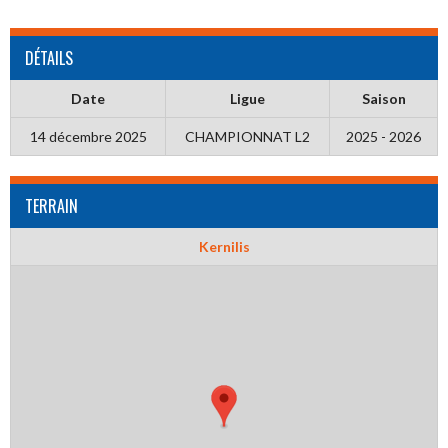
DÉTAILS
Date
Ligue
Saison
14 décembre 2025
CHAMPIONNAT L2
2025 - 2026
TERRAIN
Kernilis