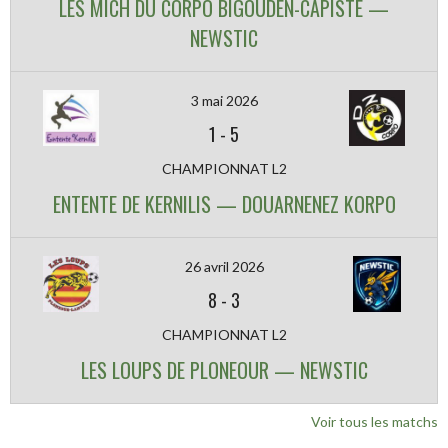
LES MICH DU CORPO BIGOUDEN-CAPISTE —
NEWSTIC
3 mai 2026
1
-
5
CHAMPIONNAT L2
ENTENTE DE KERNILIS — DOUARNENEZ KORPO
26 avril 2026
8
-
3
CHAMPIONNAT L2
LES LOUPS DE PLONEOUR — NEWSTIC
Voir tous les matchs