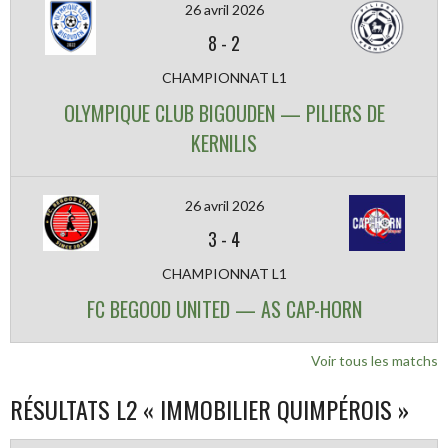
26 avril 2026
8
-
2
CHAMPIONNAT L1
OLYMPIQUE CLUB BIGOUDEN — PILIERS DE
KERNILIS
26 avril 2026
3
-
4
CHAMPIONNAT L1
FC BEGOOD UNITED — AS CAP-HORN
Voir tous les matchs
RÉSULTATS L2 « IMMOBILIER QUIMPÉROIS »