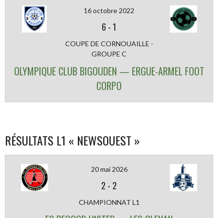
16 octobre 2022
6
-
1
COUPE DE CORNOUAILLE -
GROUPE C
OLYMPIQUE CLUB BIGOUDEN — ERGUE-ARMEL FOOT
CORPO
RÉSULTATS L1 « NEWSOUEST »
20 mai 2026
2
-
2
CHAMPIONNAT L1