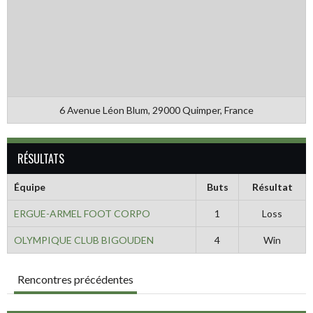
6 Avenue Léon Blum, 29000 Quimper, France
RÉSULTATS
Équipe
Buts
Résultat
ERGUE-ARMEL FOOT CORPO
1
Loss
OLYMPIQUE CLUB BIGOUDEN
4
Win
Rencontres précédentes