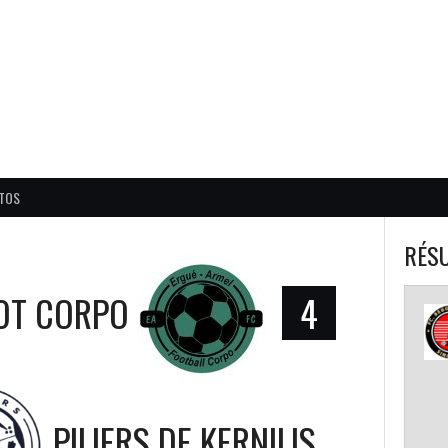
BALL CORPO USACQ
TOS
RÉSU
OT CORPO
4
PILIERS DE KERNILIS