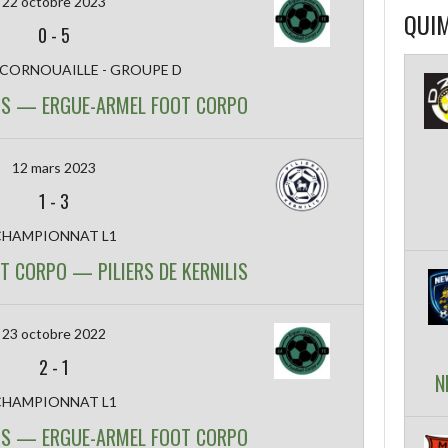
22 octobre 2023
QUIM
0
-
5
 CORNOUAILLE - GROUPE D
ILIS — ERGUE-ARMEL FOOT CORPO
12 mars 2023
1
-
3
CHAMPIONNAT L1
T CORPO — PILIERS DE KERNILIS
23 octobre 2022
2
-
1
N
CHAMPIONNAT L1
ILIS — ERGUE-ARMEL FOOT CORPO