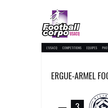
Skip
to
content
FOOT
L’USACQ
COMPETITIONS
EQUIPES
PHO
ERGUE-ARMEL FO
—
3