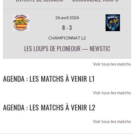
26 avril 2026
8
-
3
CHAMPIONNAT L2
LES LOUPS DE PLONEOUR — NEWSTIC
Voir tous les matchs
AGENDA : LES MATCHS À VENIR L1
Voir tous les matchs
AGENDA : LES MATCHS À VENIR L2
Voir tous les matchs