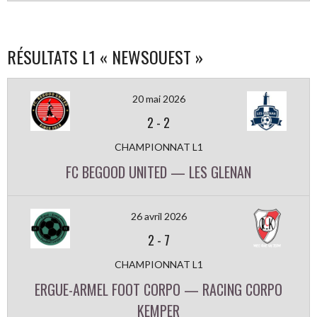
RÉSULTATS L1 « NEWSOUEST »
20 mai 2026
2
-
2
CHAMPIONNAT L1
FC BEGOOD UNITED — LES GLENAN
26 avril 2026
2
-
7
CHAMPIONNAT L1
ERGUE-ARMEL FOOT CORPO — RACING CORPO
KEMPER