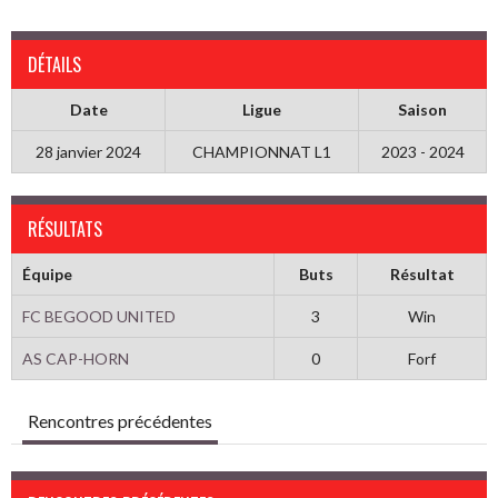
DÉTAILS
Date
Ligue
Saison
28 janvier 2024
CHAMPIONNAT L1
2023 - 2024
RÉSULTATS
Équipe
Buts
Résultat
FC BEGOOD UNITED
3
Win
AS CAP-HORN
0
Forf
Rencontres précédentes