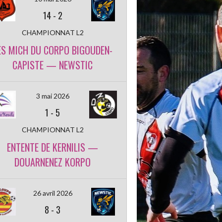
14
-
2
CHAMPIONNAT L2
ES MICH DU CORPO BIGOUDEN-
CAPISTE — NEWSTIC
3 mai 2026
1
-
5
CHAMPIONNAT L2
ENTENTE DE KERNILIS —
DOUARNENEZ KORPO
26 avril 2026
8
-
3