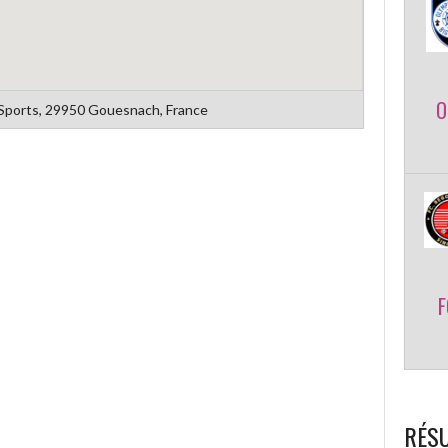
O
Sports, 29950 Gouesnach, France
F
RÉSU