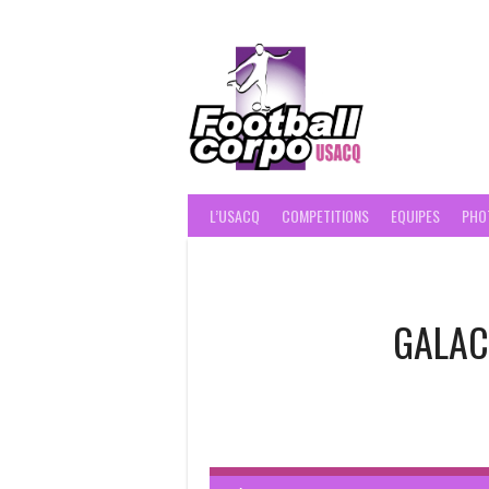
Skip
to
content
FOOT
L’USACQ
COMPETITIONS
EQUIPES
PHO
GALAC