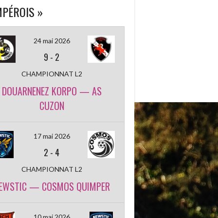
PÉROIS »
24 mai 2026
9
-
2
CHAMPIONNAT L2
DOUARNENEZ KORPO — AS
CUZON
17 mai 2026
2
-
4
CHAMPIONNAT L2
EWSTIC — COSMOS QUIMPER
10 mai 2026