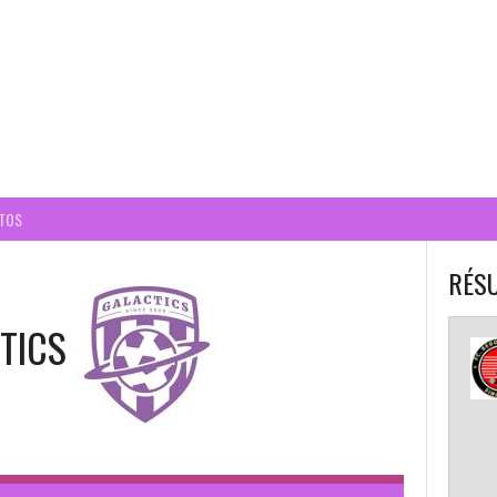
BALL CORPO USACQ
TOS
RÉSU
TICS