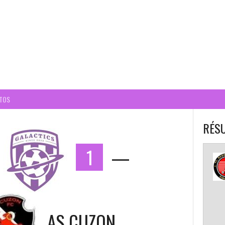
BALL CORPO USACQ
TOS
RÉSU
1
—
AS CUZON