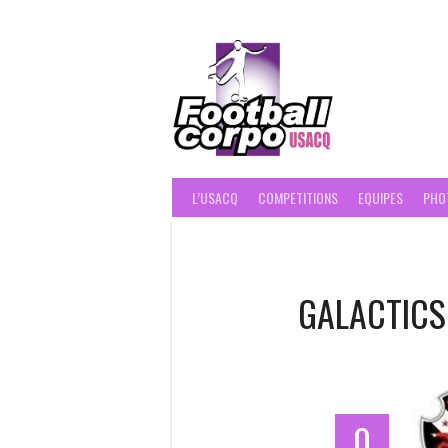
Skip
to
content
FOOT
L’USACQ
COMPETITIONS
EQUIPES
PHO
GALACTICS
0