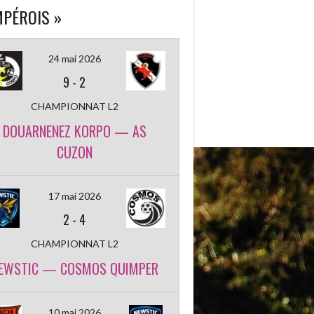
PÉROIS »
24 mai 2026
9
-
2
CHAMPIONNAT L2
DOUARNENEZ KORPO — AS
CUZON
17 mai 2026
2
-
4
CHAMPIONNAT L2
EWSTIC — COSMOS QUIMPER
10 mai 2026