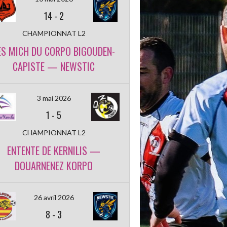
14
-
2
CHAMPIONNAT L2
ES MICH DU CORPO BIGOUDEN-
CAPISTE — NEWSTIC
3 mai 2026
1
-
5
CHAMPIONNAT L2
ENTENTE DE KERNILIS —
DOUARNENEZ KORPO
26 avril 2026
8
-
3