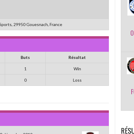
Sports, 29950 Gouesnach, France
O
Buts
Résultat
1
Win
0
Loss
F
RÉSU