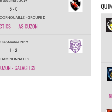
8 décembre 2019
QUIM
5
-
0
 CORNOUAILLE - GROUPE D
CTICS — AS CUZON
8 septembre 2019
1
-
3
CHAMPIONNAT L2
CUZON - GALACTICS
N