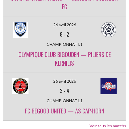
FC
26 avril 2026
8
-
2
CHAMPIONNAT L1
OLYMPIQUE CLUB BIGOUDEN — PILIERS DE
KERNILIS
26 avril 2026
3
-
4
CHAMPIONNAT L1
FC BEGOOD UNITED — AS CAP-HORN
Voir tous les matchs