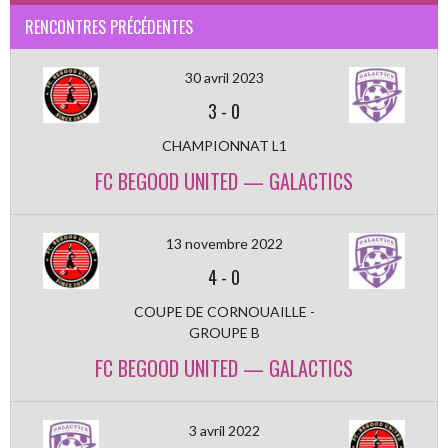
RENCONTRES PRÉCÉDENTES
30 avril 2023
3
-
0
CHAMPIONNAT L1
FC BEGOOD UNITED — GALACTICS
13 novembre 2022
4
-
0
COUPE DE CORNOUAILLE -
GROUPE B
FC BEGOOD UNITED — GALACTICS
3 avril 2022