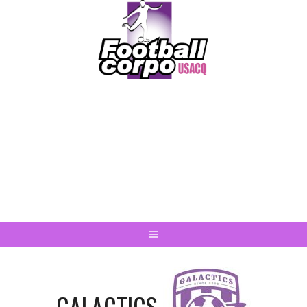
Skip
to
content
FOOTBALL CORPO
USACQ
GALACTICS