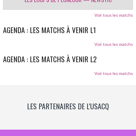
Voir tous les matchs
AGENDA : LES MATCHS À VENIR L1
Voir tous les matchs
AGENDA : LES MATCHS À VENIR L2
Voir tous les matchs
LES PARTENAIRES DE L'USACQ