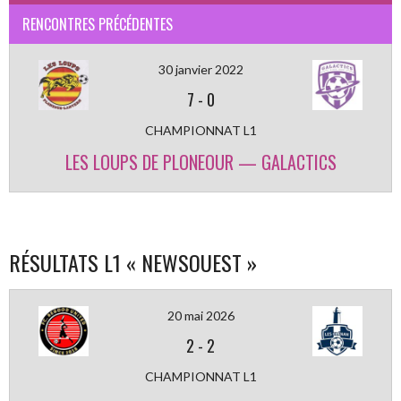
RENCONTRES PRÉCÉDENTES
30 janvier 2022
7
-
0
CHAMPIONNAT L1
LES LOUPS DE PLONEOUR — GALACTICS
RÉSULTATS L1 « NEWSOUEST »
20 mai 2026
2
-
2
CHAMPIONNAT L1