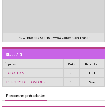
14 Avenue des Sports, 29950 Gouesnach, France
RÉSULTATS
Équipe
Buts
Résultat
GALACTICS
0
Forf
LES LOUPS DE PLONEOUR
3
Win
Rencontres précédentes