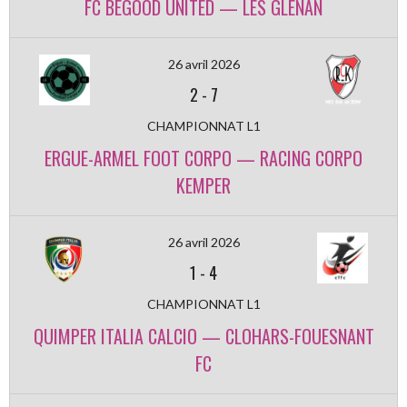
FC BEGOOD UNITED — LES GLENAN
26 avril 2026
2
-
7
CHAMPIONNAT L1
ERGUE-ARMEL FOOT CORPO — RACING CORPO
KEMPER
26 avril 2026
1
-
4
CHAMPIONNAT L1
QUIMPER ITALIA CALCIO — CLOHARS-FOUESNANT
FC