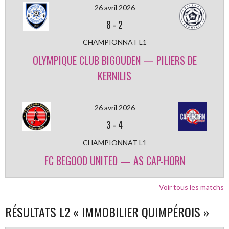
26 avril 2026
8
-
2
CHAMPIONNAT L1
OLYMPIQUE CLUB BIGOUDEN — PILIERS DE
KERNILIS
26 avril 2026
3
-
4
CHAMPIONNAT L1
FC BEGOOD UNITED — AS CAP-HORN
Voir tous les matchs
RÉSULTATS L2 « IMMOBILIER QUIMPÉROIS »