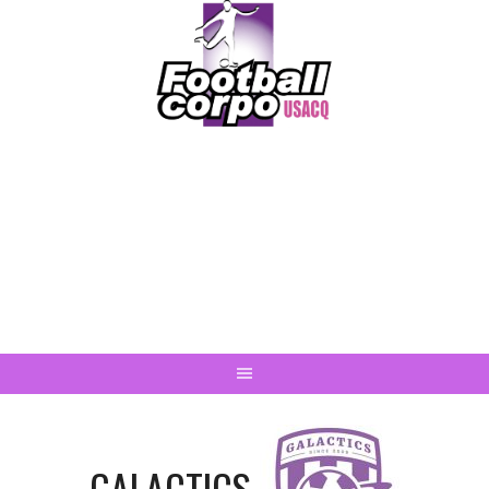
Skip
to
content
FOOTBALL CORPO
USACQ
GALACTICS