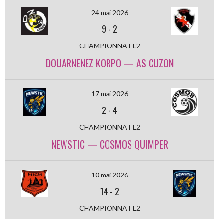
24 mai 2026
9
-
2
CHAMPIONNAT L2
DOUARNENEZ KORPO — AS CUZON
17 mai 2026
2
-
4
CHAMPIONNAT L2
NEWSTIC — COSMOS QUIMPER
10 mai 2026
14
-
2
CHAMPIONNAT L2