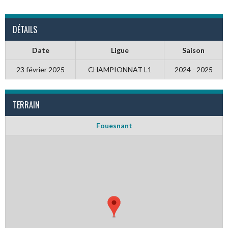
DÉTAILS
Date
Ligue
Saison
23 février 2025
CHAMPIONNAT L1
2024 - 2025
TERRAIN
Fouesnant