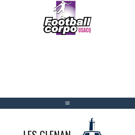
Skip
to
content
FOOTBALL CORPO
USACQ
LES GLENAN