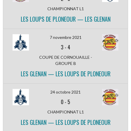
CHAMPIONNAT L1
LES LOUPS DE PLONEOUR — LES GLENAN
7 novembre 2021
3
-
4
COUPE DE CORNOUAILLE -
GROUPE B
LES GLENAN — LES LOUPS DE PLONEOUR
24 octobre 2021
0
-
5
CHAMPIONNAT L1
LES GLENAN — LES LOUPS DE PLONEOUR