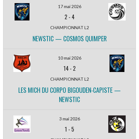
17 mai 2026
2
-
4
CHAMPIONNAT L2
NEWSTIC — COSMOS QUIMPER
10 mai 2026
14
-
2
CHAMPIONNAT L2
LES MICH DU CORPO BIGOUDEN-CAPISTE —
NEWSTIC
3 mai 2026
1
-
5