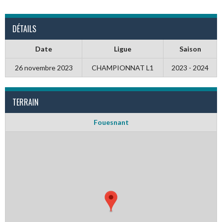
DÉTAILS
Date
Ligue
Saison
26 novembre 2023
CHAMPIONNAT L1
2023 - 2024
TERRAIN
Fouesnant