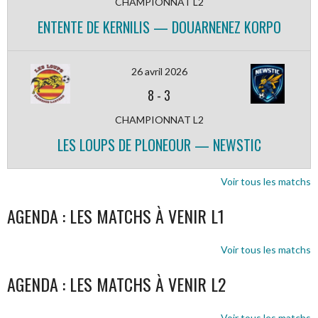
CHAMPIONNAT L2
ENTENTE DE KERNILIS — DOUARNENEZ KORPO
26 avril 2026
8
-
3
CHAMPIONNAT L2
LES LOUPS DE PLONEOUR — NEWSTIC
Voir tous les matchs
AGENDA : LES MATCHS À VENIR L1
Voir tous les matchs
AGENDA : LES MATCHS À VENIR L2
Voir tous les matchs