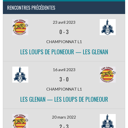
RENCONTRES PRÉCÉDENTES
23 avril 2023
0
-
3
CHAMPIONNAT L1
LES LOUPS DE PLONEOUR — LES GLENAN
16 avril 2023
3
-
0
CHAMPIONNAT L1
LES GLENAN — LES LOUPS DE PLONEOUR
20 mars 2022
2
-
3