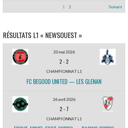
1
2
Suivant
RÉSULTATS L1 « NEWSOUEST »
20 mai 2026
2
-
2
CHAMPIONNAT L1
FC BEGOOD UNITED — LES GLENAN
26 avril 2026
2
-
7
CHAMPIONNAT L1