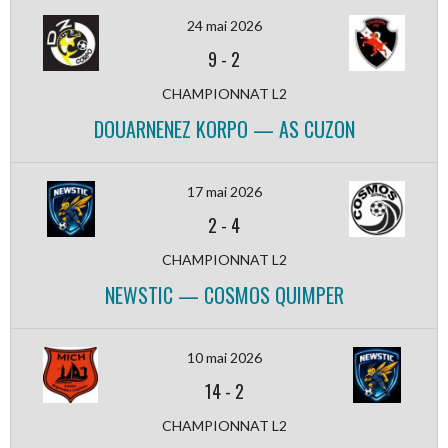
24 mai 2026
9
-
2
CHAMPIONNAT L2
DOUARNENEZ KORPO — AS CUZON
17 mai 2026
2
-
4
CHAMPIONNAT L2
NEWSTIC — COSMOS QUIMPER
10 mai 2026
14
-
2
CHAMPIONNAT L2