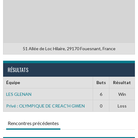
51 Allée de Loc Hilaire, 29170 Fouesnant, France
RÉSULTATS
Équipe
Buts
Résultat
LES GLENAN
6
Win
Privé : OLYMPIQUE DE CREAC’H GWEN
0
Loss
Rencontres précédentes