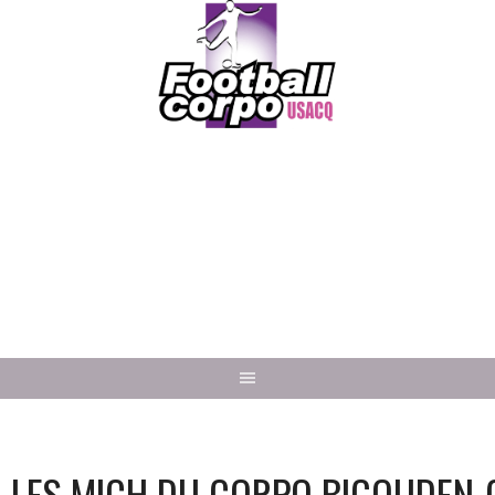
Skip
to
content
FOOTBALL CORPO
USACQ
LES MICH DU CORPO BIGOUDEN-