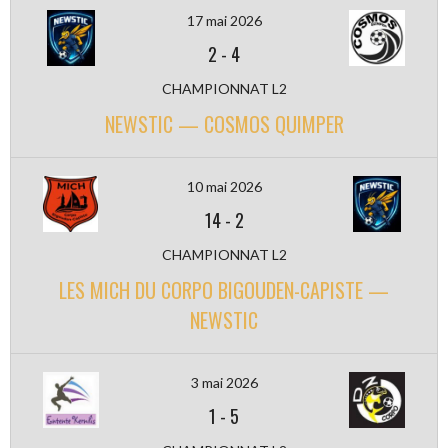
17 mai 2026
2
-
4
CHAMPIONNAT L2
NEWSTIC — COSMOS QUIMPER
10 mai 2026
14
-
2
CHAMPIONNAT L2
LES MICH DU CORPO BIGOUDEN-CAPISTE —
NEWSTIC
3 mai 2026
1
-
5