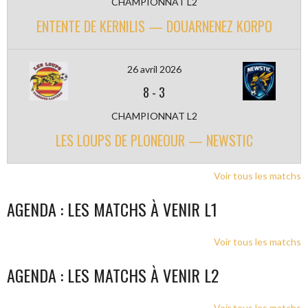
CHAMPIONNAT L2
ENTENTE DE KERNILIS — DOUARNENEZ KORPO
26 avril 2026
8
-
3
CHAMPIONNAT L2
LES LOUPS DE PLONEOUR — NEWSTIC
Voir tous les matchs
AGENDA : LES MATCHS À VENIR L1
Voir tous les matchs
AGENDA : LES MATCHS À VENIR L2
Voir tous les matchs