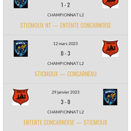
1
-
2
CHAMPIONNAT L2
STICMOUX NT — ENTENTE CONCARNOISE
12 mars 2023
0
-
3
CHAMPIONNAT L2
STICMOUX — CONCARNEAU
29 janvier 2023
3
-
0
CHAMPIONNAT L2
ENTENTE CONCARNOISE — STICMOUX