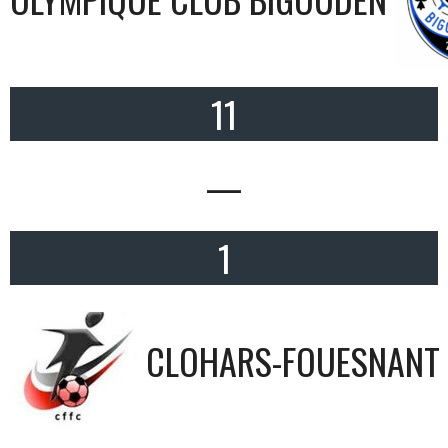
11
—
1
CLOHARS-FOUESNANT 