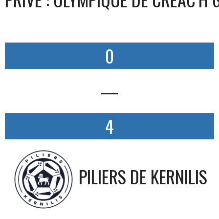
0
—
4
PILIERS DE KERNILIS