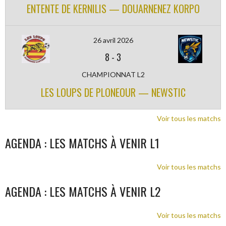
ENTENTE DE KERNILIS — DOUARNENEZ KORPO
26 avril 2026
8
-
3
CHAMPIONNAT L2
LES LOUPS DE PLONEOUR — NEWSTIC
Voir tous les matchs
AGENDA : LES MATCHS À VENIR L1
Voir tous les matchs
AGENDA : LES MATCHS À VENIR L2
Voir tous les matchs