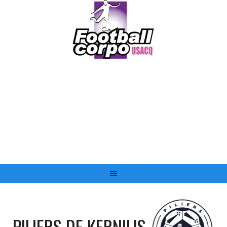
Skip
to
content
FOOTBALL CORPO
USACQ
PILIERS DE KERNILIS