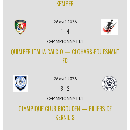
KEMPER
26 avril 2026
1
-
4
CHAMPIONNAT L1
QUIMPER ITALIA CALCIO — CLOHARS-FOUESNANT
FC
26 avril 2026
8
-
2
CHAMPIONNAT L1
OLYMPIQUE CLUB BIGOUDEN — PILIERS DE
KERNILIS