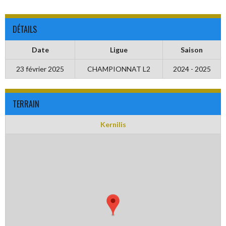
DÉTAILS
Date
Ligue
Saison
23 février 2025
CHAMPIONNAT L2
2024 - 2025
TERRAIN
Kernilis