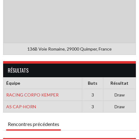
136B Voie Romaine, 29000 Quimper, France
RÉSULTATS
Équipe
Buts
Résultat
RACING CORPO KEMPER
3
Draw
AS CAP-HORN
3
Draw
Rencontres précédentes