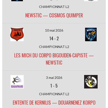
CHAMPIONNAT L2
NEWSTIC — COSMOS QUIMPER
10 mai 2026
14
-
2
CHAMPIONNAT L2
LES MICH DU CORPO BIGOUDEN-CAPISTE —
NEWSTIC
3 mai 2026
1
-
5
CHAMPIONNAT L2
ENTENTE DE KERNILIS — DOUARNENEZ KORPO