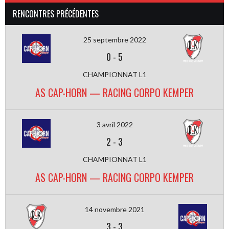
RENCONTRES PRÉCÉDENTES
25 septembre 2022
0
-
5
CHAMPIONNAT L1
AS CAP-HORN — RACING CORPO KEMPER
3 avril 2022
2
-
3
CHAMPIONNAT L1
AS CAP-HORN — RACING CORPO KEMPER
14 novembre 2021
3
-
3