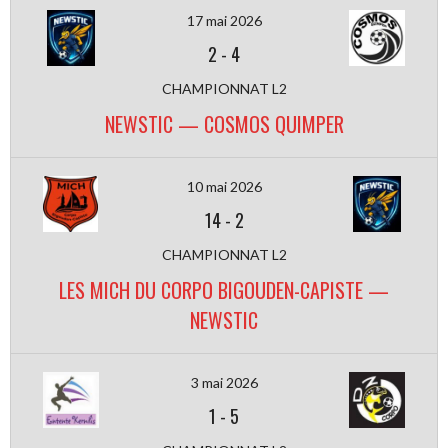
17 mai 2026
2
-
4
CHAMPIONNAT L2
NEWSTIC — COSMOS QUIMPER
10 mai 2026
14
-
2
CHAMPIONNAT L2
LES MICH DU CORPO BIGOUDEN-CAPISTE —
NEWSTIC
3 mai 2026
1
-
5