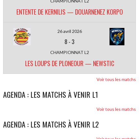
CHAMPIONNAT L2
ENTENTE DE KERNILIS — DOUARNENEZ KORPO
26 avril 2026
8
-
3
CHAMPIONNAT L2
LES LOUPS DE PLONEOUR — NEWSTIC
Voir tous les matchs
AGENDA : LES MATCHS À VENIR L1
Voir tous les matchs
AGENDA : LES MATCHS À VENIR L2
Voir tous les matchs