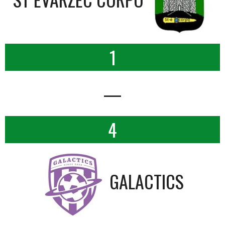
1
—
4
GALACTICS